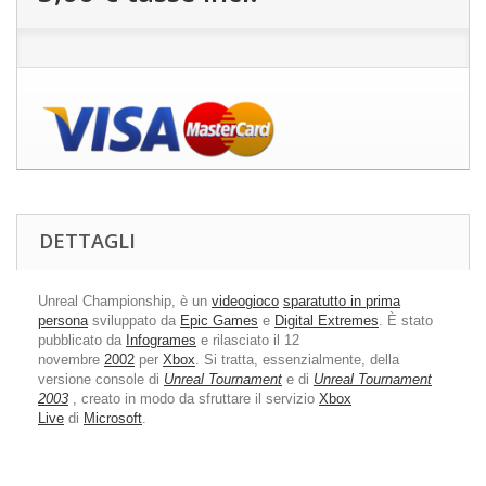
DETTAGLI
Unreal Championship, è un
videogioco
sparatutto in prima
persona
sviluppato da
Epic Games
e
Digital Extremes
. È stato
pubblicato da
Infogrames
e rilasciato il 12
novembre
2002
per
Xbox
. Si tratta, essenzialmente, della
versione console di
Unreal Tournament
e di
Unreal Tournament
2003
, creato in modo da sfruttare il servizio
Xbox
Live
di
Microsoft
.