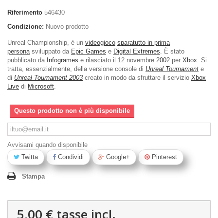
Riferimento
546430
Condizione:
Nuovo prodotto
Unreal Championship
, è un
videogioco
sparatutto in prima
persona
sviluppato da
Epic Games
e
Digital Extremes
. È stato
pubblicato da
Infogrames
e rilasciato il 12 novembre
2002
per
Xbox
. Si
tratta, essenzialmente, della versione console di
Unreal Tournament
e
di
Unreal Tournament 2003
creato in modo da sfruttare il servizio
Xbox
Live
di
Microsoft
.
Questo prodotto non è più disponibile
Avvisami quando disponibile
Twitta
Condividi
Google+
Pinterest
Stampa
5,00 €
tasse incl.