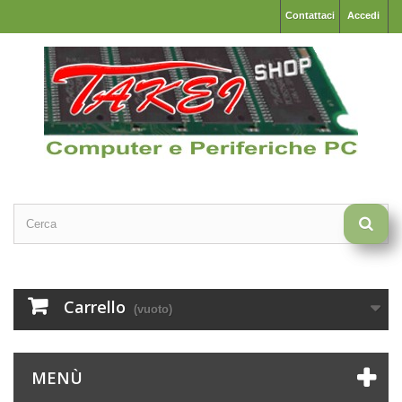
Contattaci
Accedi
Carrello
(vuoto)
MENÙ